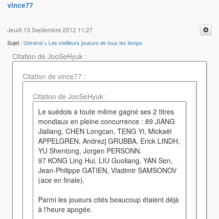
vince77
Jeudi 13 Septembre 2012 11:27
Sujet :
Général
>
Les meilleurs joueurs de tous les temps
Citation de JooSeHyuk :
Citation de vince77 :
Citation de JooSeHyuk :
Le suédois a toute même gagné ses 2 titres
mondiaux en pleine concurrence : 89 JIANG
Jialiang, CHEN Longcan, TENG Yi, Mickaël
APPELGREN, Andrezj GRUBBA, Erick LINDH,
YU Shentong, Jorgen PERSONN.
97 KONG Ling Hui, LIU Guoliang, YAN Sen,
Jean-Philippe GATIEN, Vladimir SAMSONOV
(ace en finale).
Parmi les joueurs cités beaucoup étaient déjà
à l'heure apogée.