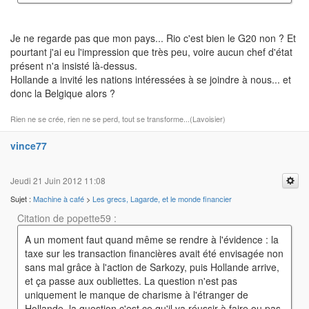
Je ne regarde pas que mon pays... Rio c'est bien le G20 non ? Et
pourtant j'ai eu l'impression que très peu, voire aucun chef d'état
présent n'a insisté là-dessus.
Hollande a invité les nations intéressées à se joindre à nous... et
donc la Belgique alors ?
Rien ne se crée, rien ne se perd, tout se transforme...(Lavoisier)
vince77
Jeudi 21 Juin 2012 11:08
Sujet :
Machine à café
>
Les grecs, Lagarde, et le monde financier
Citation de popette59 :
A un moment faut quand même se rendre à l'évidence : la
taxe sur les transaction financières avait été envisagée non
sans mal grâce à l'action de Sarkozy, puis Hollande arrive,
et ça passe aux oubliettes. La question n'est pas
uniquement le manque de charisme à l'étranger de
Hollande, la question c'est ce qu'il va réussir à faire ou pas.