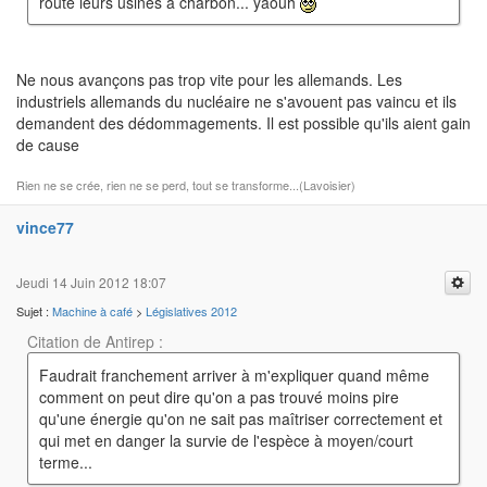
route leurs usines à charbon... yaouh
Ne nous avançons pas trop vite pour les allemands. Les
industriels allemands du nucléaire ne s'avouent pas vaincu et ils
demandent des dédommagements. Il est possible qu'ils aient gain
de cause
Rien ne se crée, rien ne se perd, tout se transforme...(Lavoisier)
vince77
Jeudi 14 Juin 2012 18:07
Sujet :
Machine à café
>
Législatives 2012
Citation de Antirep :
Faudrait franchement arriver à m'expliquer quand même
comment on peut dire qu'on a pas trouvé moins pire
qu'une énergie qu'on ne sait pas maîtriser correctement et
qui met en danger la survie de l'espèce à moyen/court
terme...