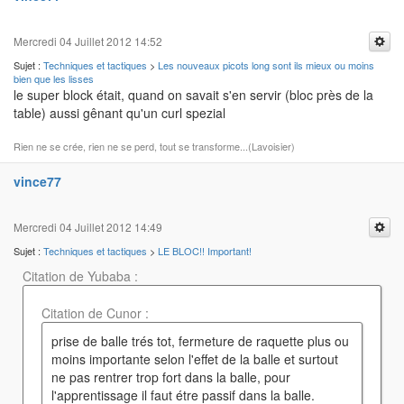
Mercredi 04 Juillet 2012 14:52
Sujet :
Techniques et tactiques
>
Les nouveaux picots long sont ils mieux ou moins
bien que les lisses
le super block était, quand on savait s'en servir (bloc près de la
table) aussi gênant qu'un curl spezial
Rien ne se crée, rien ne se perd, tout se transforme...(Lavoisier)
vince77
Mercredi 04 Juillet 2012 14:49
Sujet :
Techniques et tactiques
>
LE BLOC!! Important!
Citation de Yubaba :
Citation de Cunor :
prise de balle trés tot, fermeture de raquette plus ou
moins importante selon l'effet de la balle et surtout
ne pas rentrer trop fort dans la balle, pour
l'apprentissage il faut étre passif dans la balle.