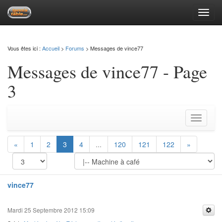
Toggl
navig
Vous êtes ici :
Accueil
>
Forums
> Messages de vince77
Messages de vince77 - Page
3
Toggle
navigati
«
1
2
3
4
...
120
121
122
»
vince77
Mardi 25 Septembre 2012 15:09