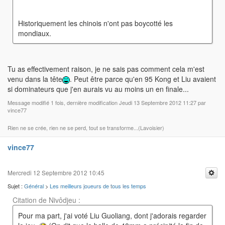
Historiquement les chinois n'ont pas boycotté les
mondiaux.
Tu as effectivement raison, je ne sais pas comment cela m'est
venu dans la tête
. Peut être parce qu'en 95 Kong et Liu avaient
si dominateurs que j'en aurais vu au moins un en finale...
Message modifié 1 fois, dernière modification Jeudi 13 Septembre 2012 11:27 par
vince77
Rien ne se crée, rien ne se perd, tout se transforme...(Lavoisier)
vince77
Mercredi 12 Septembre 2012 10:45
Sujet :
Général
>
Les meilleurs joueurs de tous les temps
Citation de Nivôdjeu :
Pour ma part, j'ai voté Liu Guoliang, dont j'adorais regarder