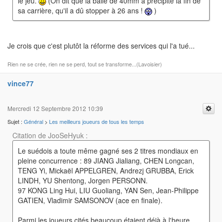
le jeu.
(On dit que la balle de 40mm a précipité la fin de
sa carrière, qu'il a dû stopper à 26 ans !
)
Je crois que c'est plutôt la réforme des services qui l'a tué...
Rien ne se crée, rien ne se perd, tout se transforme...(Lavoisier)
vince77
Mercredi 12 Septembre 2012 10:39
Sujet :
Général
>
Les meilleurs joueurs de tous les temps
Citation de JooSeHyuk :
Le suédois a toute même gagné ses 2 titres mondiaux en
pleine concurrence : 89 JIANG Jialiang, CHEN Longcan,
TENG Yi, Mickaël APPELGREN, Andrezj GRUBBA, Erick
LINDH, YU Shentong, Jorgen PERSONN.
97 KONG Ling Hui, LIU Guoliang, YAN Sen, Jean-Philippe
GATIEN, Vladimir SAMSONOV (ace en finale).
Parmi les joueurs cités beaucoup étaient déjà à l'heure