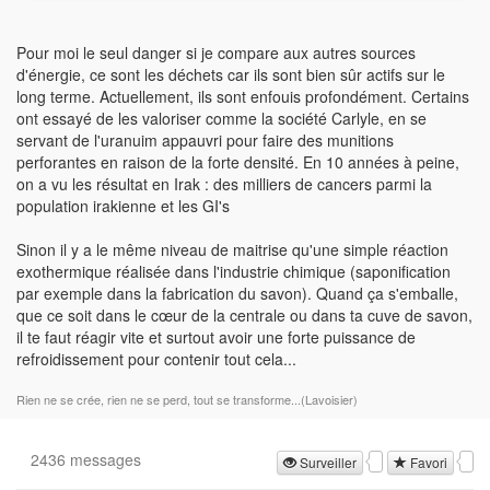
Pour moi le seul danger si je compare aux autres sources
d'énergie, ce sont les déchets car ils sont bien sûr actifs sur le
long terme. Actuellement, ils sont enfouis profondément. Certains
ont essayé de les valoriser comme la société Carlyle, en se
servant de l'uranuim appauvri pour faire des munitions
perforantes en raison de la forte densité. En 10 années à peine,
on a vu les résultat en Irak : des milliers de cancers parmi la
population irakienne et les GI's
Sinon il y a le même niveau de maitrise qu'une simple réaction
exothermique réalisée dans l'industrie chimique (saponification
par exemple dans la fabrication du savon). Quand ça s'emballe,
que ce soit dans le cœur de la centrale ou dans ta cuve de savon,
il te faut réagir vite et surtout avoir une forte puissance de
refroidissement pour contenir tout cela...
Rien ne se crée, rien ne se perd, tout se transforme...(Lavoisier)
2436 messages
Surveiller
Favori